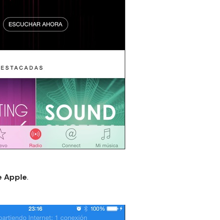
e Apple
.