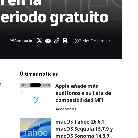
periodo gratuito
2 Min De Lectura
Compartir
Últimas noticias
e
Apple añade más
audífonos a su lista de
compatibilidad MFi
Accesorios
macOS Tahoe 26.6.1,
macOS Sequoia 15.7.9 y
macOS Sonoma 14.8.9