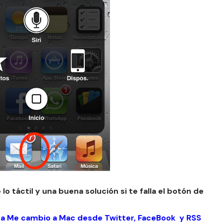
o táctil y una buena solución si te falla el botón de
 a Me cambio a Mac desde
Twitter
,
FaceBook
y
RSS