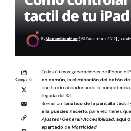
tactil de tu iPa
By
MecambioaMac
31 Diciembre 2012
En las últimas generaciones de
iPhone
e
i
en común, la eliminación del botón de 
Compartir
que ha ido abandonando la competencia, s
llegada del S3.
Si eres un
fanático de la pantalla tácti
ella puedes hacerlo
, para ello tienes qu
Ajustes>General>Accesibilidad
, aqui 
apartado de
Motricidad
.