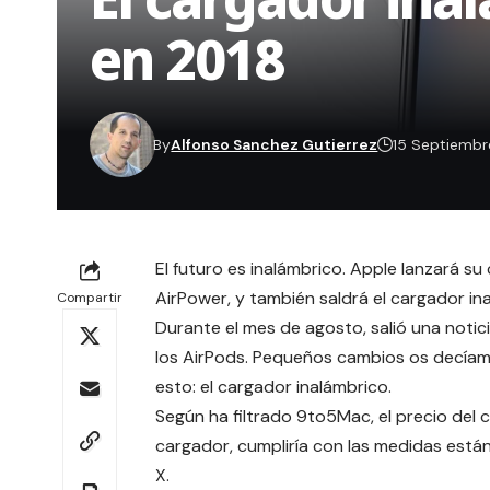
en 2018
By
Alfonso Sanchez Gutierrez
15 Septiembr
El futuro es inalámbrico. Apple lanzará su
AirPower, y también saldrá el cargador in
Compartir
Durante el mes de agosto, salió una notic
los AirPods
. Pequeños cambios os decíam
esto: el cargador inalámbrico.
Según ha filtrado
9to5Mac
, el precio de
cargador, cumpliría con las medidas están
X.