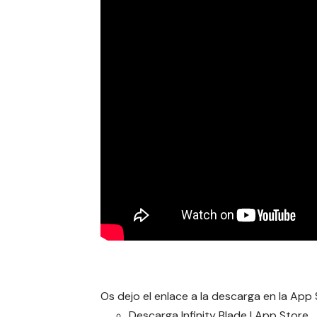
Os dejo el enlace a la descarga en la App 
Descarga
Infinity Blade I
App Store