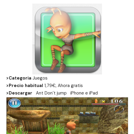
>Categoria
Juegos
>Precio habitual
1,79€, Ahora gratis
>Descargar
Ant Don´t jump
iPhone
e
iPad