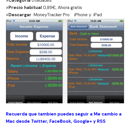
>Categoria
Utilidades
>Precio habitual
0,89€, Ahora gratis
>Descargar
MoneyTracker Pro
iPhone
y
iPad
Recuerda que tambien puedes seguir a Me cambio a
Mac desde
Twitter
,
FaceBook
,
Google+
y
RSS