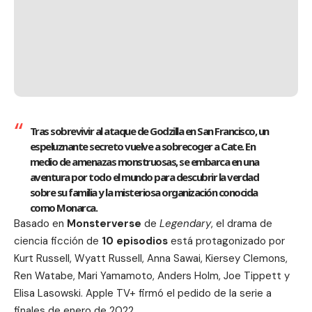
Tras sobrevivir al ataque de Godzilla en San Francisco, un
espeluznante secreto vuelve a sobrecoger a Cate. En
medio de amenazas monstruosas, se embarca en una
aventura por todo el mundo para descubrir la verdad
sobre su familia y la misteriosa organización conocida
como Monarca.
Basado en
Monsterverse
de
Legendary
, el drama de
ciencia ficción de
10 episodios
está protagonizado por
Kurt Russell, Wyatt Russell, Anna Sawai, Kiersey Clemons,
Ren Watabe, Mari Yamamoto, Anders Holm, Joe Tippett y
Elisa Lasowski. Apple TV+ firmó el pedido de la serie a
finales de enero de 2022.