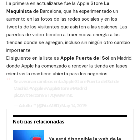
La primera en actualizarse fue la Apple Store
La
Maquinista
de Barcelona, que ha experimentado un
aumento en las fotos de las redes sociales y en los
tweets de los visitantes que asisten a las sesiones. Las
paredes de video tienden a traer nueva energía a las
tiendas donde se agregan, incluso sin ningún otro cambio
importante.
El siguiente en la lista es
Apple Puerta del Sol
en Madrid,
donde Apple ha comenzado a renovar la tienda en fases
mientras la mantiene abierta para los negocios.
Se avecinan cambios en la Apple Store Puerta del Sol de
Madrid.
#Apple
#AppleStore
#Madrid
pic.twitter.com/ST7Qw3wTNC
— Adolfo ™ (@FitoMAD)
May 14, 2019
Noticias relacionadas
Ya está disponible la web de la