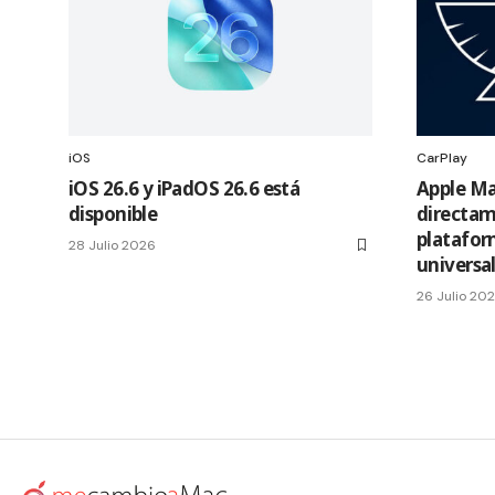
iOS
CarPlay
iOS 26.6 y iPadOS 26.6 está
Apple Ma
disponible
directam
platafor
28 Julio 2026
universa
26 Julio 20