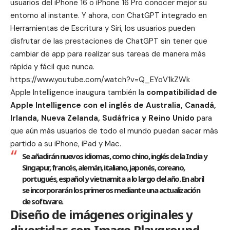
usuarios del iPhone 16 o iPhone 16 Pro conocer mejor su
entorno al instante. Y ahora, con ChatGPT integrado en
Herramientas de Escritura y Siri, los usuarios pueden
disfrutar de las prestaciones de ChatGPT sin tener que
cambiar de app para realizar sus tareas de manera más
rápida y fácil que nunca.
https://www.youtube.com/watch?v=Q_EYoV1kZWk
Apple Intelligence inaugura también la
compatibilidad de
Apple Intelligence con el inglés de Australia, Canadá,
Irlanda, Nueva Zelanda, Sudáfrica y Reino Unido
para
que aún más usuarios de todo el mundo puedan sacar más
partido a su iPhone, iPad y Mac.
Se añadirán nuevos idiomas, como chino, inglés de la India y
Singapur, francés, alemán, italiano, japonés, coreano,
portugués, español y vietnamita a lo largo del año. En abril
se incorporarán los primeros mediante una actualización
de software.
Diseño de imágenes originales y
divertidas con Image Playground