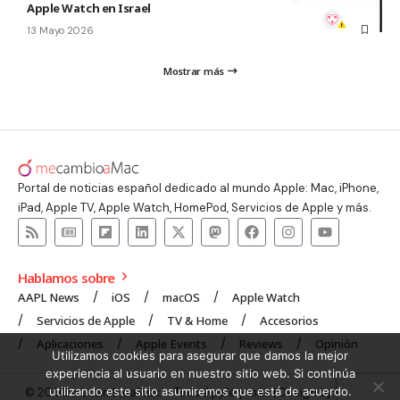
Apple Watch en Israel
13 Mayo 2026
Mostrar más
Portal de noticias español dedicado al mundo Apple: Mac, iPhone,
iPad, Apple TV, Apple Watch, HomePod, Servicios de Apple y más.
Hablamos sobre
AAPL News
iOS
macOS
Apple Watch
Servicios de Apple
TV & Home
Accesorios
Aplicaciones
Apple Events
Reviews
Opinión
Utilizamos cookies para asegurar que damos la mejor
experiencia al usuario en nuestro sitio web. Si continúa
utilizando este sitio asumiremos que está de acuerdo.
© 2008 mecambioaMac – Todo Apple y más | Design by
UNXON