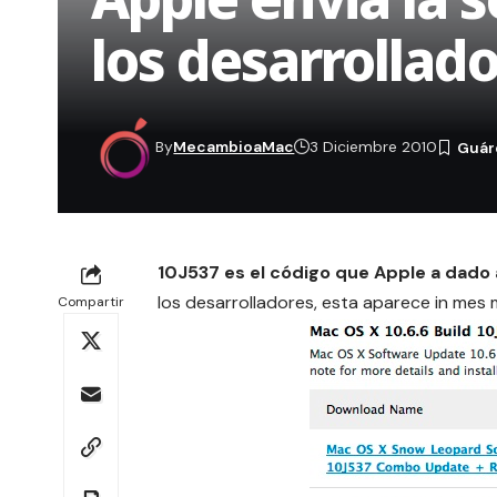
los desarrollad
By
MecambioaMac
3 Diciembre 2010
10J537 es el código que Apple a dado a
los desarrolladores, esta aparece in mes
Compartir