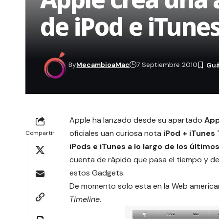
de iPod e iTune
By
MecambioaMac
7 Septiembre 2010
Apple ha lanzado desde su apartado
App
oficiales uan curiosa nota
iPod + iTunes 
Compartir
iPods e iTunes a lo largo de los último
cuenta de rápido que pasa el tiempo y de 
estos Gadgets.
De momento solo esta en la Web american
Timeline.