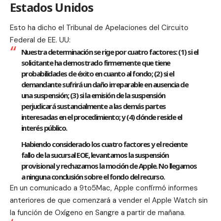
Estados Unidos
Esto ha dicho el Tribunal de Apelaciones del Circuito
Federal de EE. UU:
Nuestra determinación se rige por cuatro factores: (1) si el
solicitante ha demostrado firmemente que tiene
probabilidades de éxito en cuanto al fondo; (2) si el
demandante sufrirá un daño irreparable en ausencia de
una suspensión; (3) si la emisión de la suspensión
perjudicará sustancialmente a las demás partes
interesadas en el procedimiento; y (4) dónde reside el
interés público.
Habiendo considerado los cuatro factores y el reciente
fallo de la sucursal EOE, levantamos la suspensión
provisional y rechazamos la moción de Apple. No llegamos
a ninguna conclusión sobre el fondo del recurso.
En un comunicado a 9to5Mac, Apple confirmó informes
anteriores de que comenzará a vender el Apple Watch sin
la función de Oxígeno en Sangre a partir de mañana.