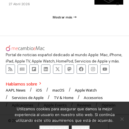
27 Abril 2026
Mostrar más
Portal de noticias español dedicado al mundo Apple: Mac, iPhone,
iPad, Apple TV, Apple Watch, HomePod, Servicios de Apple y más.
Hablamos sobre
AAPL News
iOS
macOS
Apple Watch
Servicios de Apple
TV & Home
Accesorios
Aplicaciones
Apple Events
Reviews
Opinión
Utilizamos cookies para asegurar que damos la mejor
experiencia al usuario en nuestro sitio web. Si continúa
utilizando este sitio asumiremos que está de acuerdo.
© 2008 mecambioaMac – Todo Apple y más | Design by
UNXON
Agency
.
Estoy de acuerdo
Leer más