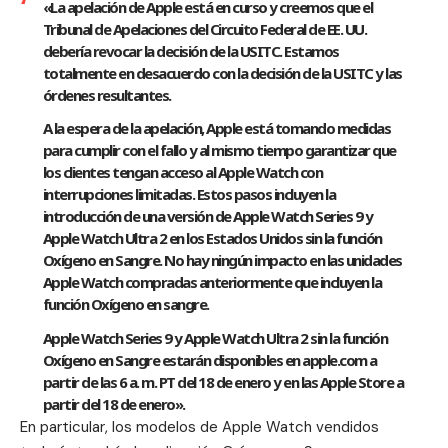
«La apelación de Apple está en curso y creemos que el
Tribunal de Apelaciones del Circuito Federal de EE. UU.
debería revocar la decisión de la USITC. Estamos
totalmente en desacuerdo con la decisión de la USITC y las
órdenes resultantes.
A la espera de la apelación, Apple está tomando medidas
para cumplir con el fallo y al mismo tiempo garantizar que
los clientes tengan acceso al Apple Watch con
interrupciones limitadas. Estos pasos incluyen la
introducción de una versión de Apple Watch Series 9 y
Apple Watch Ultra 2 en los Estados Unidos sin la función
Oxígeno en Sangre. No hay ningún impacto en las unidades
Apple Watch compradas anteriormente que incluyen la
función Oxígeno en sangre.
Apple Watch Series 9 y Apple Watch Ultra 2 sin la función
Oxígeno en Sangre estarán disponibles en apple.com a
partir de las 6 a. m. PT del 18 de enero y en las Apple Store a
partir del 18 de enero».
En particular, los modelos de Apple Watch vendidos