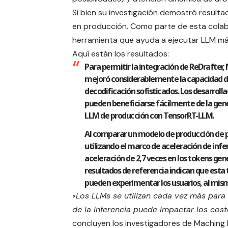
Si bien su investigación demostró resultad
en producción. Como parte de esta colab
herramienta que ayuda a ejecutar LLM má
Aquí están los resultados:
Para permitir la integración de ReDrafter,
mejoró considerablemente la capacidad 
decodificación sofisticados. Los desarrol
pueden beneficiarse fácilmente de la gene
LLM de producción con TensorRT-LLM.
Al comparar un modelo de producción de 
utilizando el marco de aceleración de inf
aceleración de 2,7 veces en los tokens gen
resultados de referencia indican que esta 
pueden experimentar los usuarios, al mi
«
Los LLMs se utilizan cada vez más para 
de la inferencia puede impactar los cost
concluyen los investigadores de Maching 