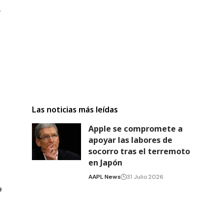
r
Las noticias más leídas
Apple se compromete a
apoyar las labores de
socorro tras el terremoto
en Japón
AAPL News
31 Julio 2026
a