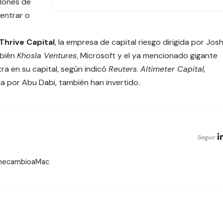
llones de
entrar
o
Thrive Capital
, la empresa de capital riesgo dirigida por Jos
mbién
Khosla Ventures
,
Microsoft
y el ya mencionado gigante
tra en su capital, según indicó
Reuters
.
Altimeter Capital,
da por Abu Dabi, también han invertido.
Seguir:
 mecambioaMac