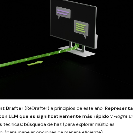
nt Drafter
(ReDrafter) a principios de este año.
Representa
con LLM que es significativamente más rápido
y «
logra u
s técnicas: búsqueda de haz (para explorar múltiples
ol (para manejar opciones de manera eficiente).