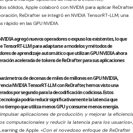
os sólidos, Apple colaboró ​​con NVIDIA para aplicar ReDrafte
oración, ReDrafter se integró en
NVIDIA TensorRT-LLM
, una
s rápido en las GPU NVIDIA.
 NVIDIA agregó nuevos operadores o expuso los existentes, lo que
de TensorRT-LLM para adaptarse a modelos y métodos de
ladores de aprendizaje automático que utilizan GPU NVIDIA ahora
ración acelerada de tokens de ReDrafter para sus aplicaciones
parámetros de decenas de miles de millones en GPU NVIDIA,
erencia NVIDIA TensorRT-LLM con ReDrafter, hemos visto una
erados por segundo para la decodificación codiciosa. Estos
tecnología podría reducir significativamente la latencia que
smo tiempo que utiliza menos GPU y consume menos energía.
impulsar aplicaciones de producción, y mejorar la eficienci
os computacionales y reducir la latencia para los usuarios
«,
Learning de Apple. «
Con el novedoso enfoque de ReDrafter