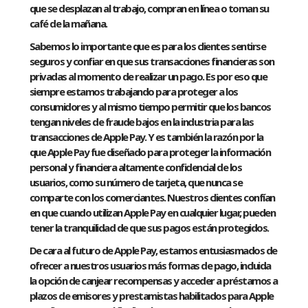
que se desplazan al trabajo, compran en línea o toman su
café de la mañana.
Sabemos lo importante que es para los clientes sentirse
seguros y confiar en que sus transacciones financieras son
privadas al momento de realizar un pago. Es por eso que
siempre estamos trabajando para proteger a los
consumidores y al mismo tiempo permitir que los bancos
tengan niveles de fraude bajos en la industria para las
transacciones de Apple Pay. Y es también la razón por la
que Apple Pay fue diseñado para proteger la información
personal y financiera altamente confidencial de los
usuarios, como su número de tarjeta, que nunca se
comparte con los comerciantes. Nuestros clientes confían
en que cuando utilizan Apple Pay en cualquier lugar, pueden
tener la tranquilidad de que sus pagos están protegidos.
De cara al futuro de Apple Pay, estamos entusiasmados de
ofrecer a nuestros usuarios más formas de pago, incluida
la opción de canjear recompensas y acceder a préstamos a
plazos de emisores y prestamistas habilitados para Apple