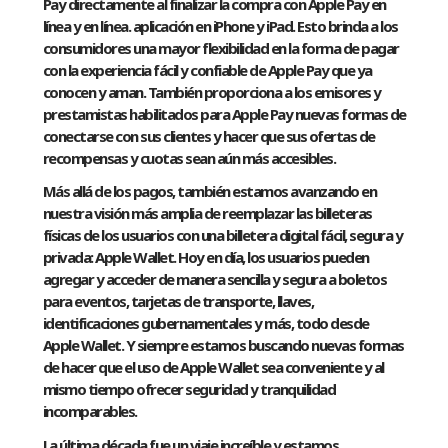
Pay directamente al finalizar la compra con Apple Pay en
línea y en línea. aplicación en iPhone y iPad. Esto brinda a los
consumidores una mayor flexibilidad en la forma de pagar
con la experiencia fácil y confiable de Apple Pay que ya
conocen y aman. También proporciona a los emisores y
prestamistas habilitados para Apple Pay nuevas formas de
conectarse con sus clientes y hacer que sus ofertas de
recompensas y cuotas sean aún más accesibles.
Más allá de los pagos, también estamos avanzando en
nuestra visión más amplia de reemplazar las billeteras
físicas de los usuarios con una billetera digital fácil, segura y
privada: Apple Wallet. Hoy en día, los usuarios pueden
agregar y acceder de manera sencilla y segura a boletos
para eventos, tarjetas de transporte, llaves,
identificaciones gubernamentales y más, todo desde
Apple Wallet. Y siempre estamos buscando nuevas formas
de hacer que el uso de Apple Wallet sea conveniente y al
mismo tiempo ofrecer seguridad y tranquilidad
incomparables.
La última década fue un viaje increíble y estamos