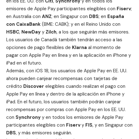
en los EE. UU. con
Citi
,
Synchrony
y en todos los
emisores de Apple Pay participantes elegibles con
Fiserv
;
en Australia con
ANZ
; en Singapur con
DBS
; en
España
con CaixaBank
(BME: CABK); y en el Reino Unido con
HSBC
,
NewDay
y
Zilch
, a los que seguirán más emisores.
Los usuarios de Canadá también tendrán acceso a las
opciones de pago flexibles de
Klarna
al momento de
pagar con Apple Pay en línea y en la aplicación en iPhone y
iPad en el futuro.
Además, con iOS 18, los usuarios de Apple Pay en EE. UU.
ahora pueden canjear recompensas con tarjetas de
crédito
Discover
elegibles cuando realizan el pago con
Apple Pay en línea y dentro de la aplicación en iPhone y
iPad. En el futuro, los usuarios también podrán canjear
recompensas por compras con Apple Pay en los EE. UU.
con
Synchrony
y en todos los emisores de Apple Pay
participantes elegibles con
Fiserv
y
FIS
, y en Singapur con
DBS
, y más emisores seguirán.