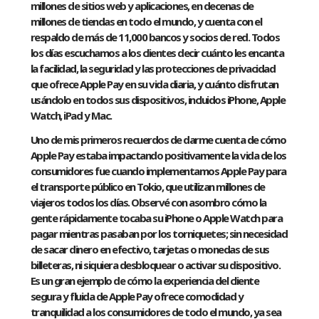
millones de sitios web y aplicaciones, en decenas de
millones de tiendas en todo el mundo, y cuenta con el
respaldo de más de 11,000 bancos y socios de red. Todos
los días escuchamos a los clientes decir cuánto les encanta
la facilidad, la seguridad y las protecciones de privacidad
que ofrece Apple Pay en su vida diaria, y cuánto disfrutan
usándolo en todos sus dispositivos, incluidos iPhone, Apple
Watch, iPad y Mac.
Uno de mis primeros recuerdos de darme cuenta de cómo
Apple Pay estaba impactando positivamente la vida de los
consumidores fue cuando implementamos Apple Pay para
el transporte público en Tokio, que utilizan millones de
viajeros todos los días. Observé con asombro cómo la
gente rápidamente tocaba su iPhone o Apple Watch para
pagar mientras pasaban por los torniquetes; sin necesidad
de sacar dinero en efectivo, tarjetas o monedas de sus
billeteras, ni siquiera desbloquear o activar su dispositivo.
Es un gran ejemplo de cómo la experiencia del cliente
segura y fluida de Apple Pay ofrece comodidad y
tranquilidad a los consumidores de todo el mundo, ya sea