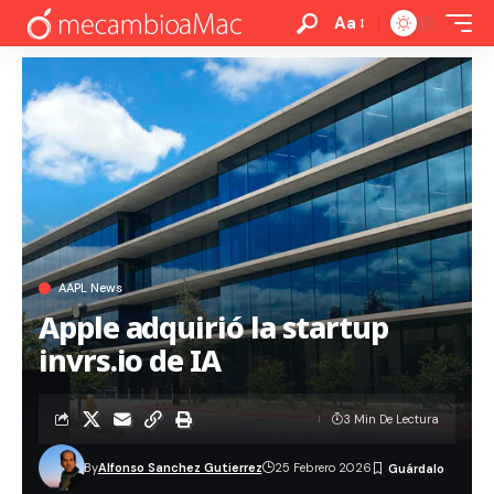
Aa
AAPL News
Apple adquirió la startup
invrs.io de IA
3 Min De Lectura
By
Alfonso Sanchez Gutierrez
25 Febrero 2026