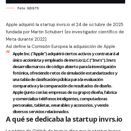
Foto: GDGTS
Apple adquirió la startup invrs.io el 24 de octubre de 2025
fundada por
Martin Schubert
(ex investigador científico de
Meta durante 2022).
Así define la Comisión Europea la adquisición de Apple
Apple Inc. (“Apple”) adquirirá ciertos activos y contratará al
único accionista y empleado de invrs.io LLC (“Invrs”). Invrs
desarrolla marcos de código abierto para la investigación
fotónica, ofreciendo retos de simulación estandarizados y
una tabla de clasificación pública para la evaluación
comparativa y la comparación de resultados de diseño.
Apple (junto con las empresas de su grupo) diseña, fabrica
y comercializa teléfonos inteligentes, computadoras
personales, tabletas, wearables y accesorios, y vende
diversos servicios relacionados.
A qué se dedicaba la startup invrs.io
La
página de GitHub de Invrs.io
dice que la startup busca