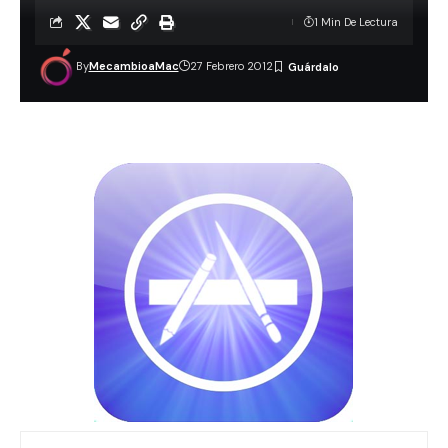
1 Min De Lectura
By
MecambioaMac
27 Febrero 2012