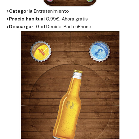
>Categoria
Entretenimiento
>Precio habitual
0,99€, Ahora gratis
>Descargar
God Decide
iPad
e
iPhone