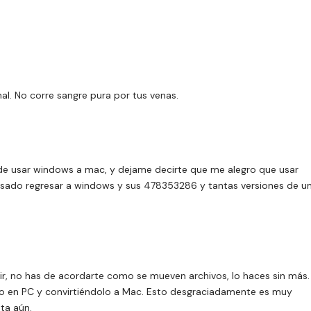
al. No corre sangre pura por tus venas.
 de usar windows a mac, y dejame decirte que me alegro que usar
ado regresar a windows y sus 478353286 y tantas versiones de u
r, no has de acordarte como se mueven archivos, lo haces sin más.
o en PC y convirtiéndolo a Mac. Esto desgraciadamente es muy
ta aún.