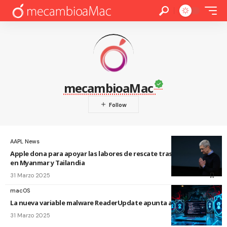
mecambioaMac
AAPL News
Apple dona para apoyar las labores de rescate tras el terremoto
en Myanmar y Tailandia
31 Marzo 2025
macOS
La nueva variable malware ReaderUpdate apunta a macOS
31 Marzo 2025