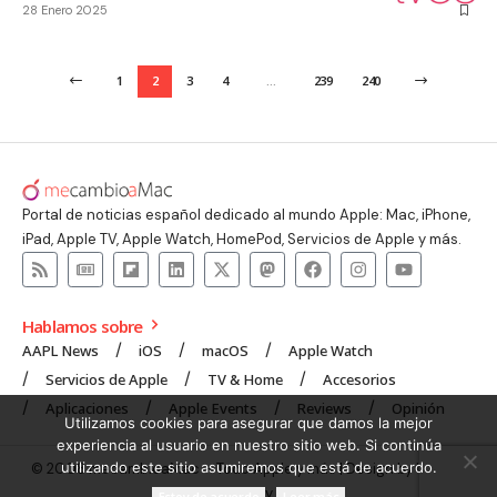
28 Enero 2025
1
2
3
4
…
239
240
Portal de noticias español dedicado al mundo Apple: Mac, iPhone,
iPad, Apple TV, Apple Watch, HomePod, Servicios de Apple y más.
Hablamos sobre
AAPL News
iOS
macOS
Apple Watch
Servicios de Apple
TV & Home
Accesorios
Aplicaciones
Apple Events
Reviews
Opinión
Utilizamos cookies para asegurar que damos la mejor
experiencia al usuario en nuestro sitio web. Si continúa
utilizando este sitio asumiremos que está de acuerdo.
© 2008 mecambioaMac – Todo Apple y más | Design by
UNXON
Agency
.
Estoy de acuerdo
Leer más