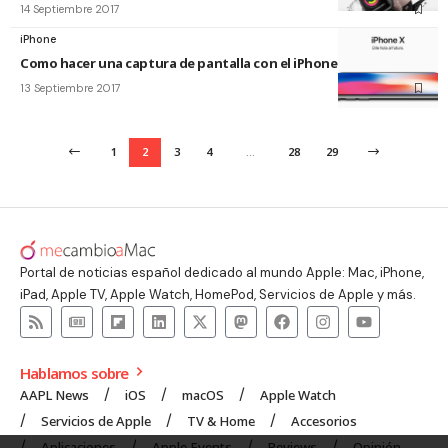
14 Septiembre 2017
iPhone
Como hacer una captura de pantalla con el iPhone X
13 Septiembre 2017
1
2
3
4
…
28
29
Portal de noticias español dedicado al mundo Apple: Mac, iPhone,
iPad, Apple TV, Apple Watch, HomePod, Servicios de Apple y más.
Hablamos sobre
AAPL News
iOS
macOS
Apple Watch
Servicios de Apple
TV & Home
Accesorios
Aplicaciones
Apple Events
Reviews
Opinión